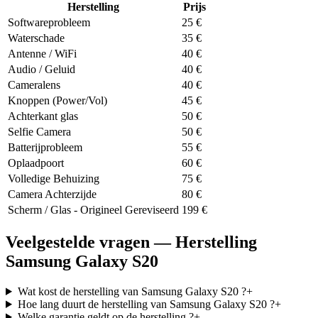
Herstelling
Prijs
Softwareprobleem
25
€
Waterschade
35
€
Antenne / WiFi
40
€
Audio / Geluid
40
€
Cameralens
40
€
Knoppen (Power/Vol)
45
€
Achterkant glas
50
€
Selfie Camera
50
€
Batterijprobleem
55
€
Oplaadpoort
60
€
Volledige Behuizing
75
€
Camera Achterzijde
80
€
Scherm / Glas - Origineel Gereviseerd
199
€
Veelgestelde vragen — Herstelling
Samsung Galaxy S20
Wat kost de herstelling van Samsung Galaxy S20 ?
+
Hoe lang duurt de herstelling van Samsung Galaxy S20 ?
+
Welke garantie geldt op de herstelling ?
+