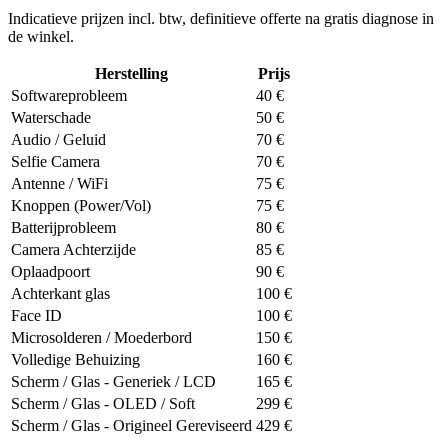
Indicatieve prijzen incl. btw, definitieve offerte na gratis diagnose in
de winkel.
Herstelling
Prijs
Softwareprobleem
40
€
Waterschade
50
€
Audio / Geluid
70
€
Selfie Camera
70
€
Antenne / WiFi
75
€
Knoppen (Power/Vol)
75
€
Batterijprobleem
80
€
Camera Achterzijde
85
€
Oplaadpoort
90
€
Achterkant glas
100
€
Face ID
100
€
Microsolderen / Moederbord
150
€
Volledige Behuizing
160
€
Scherm / Glas - Generiek / LCD
165
€
Scherm / Glas - OLED / Soft
299
€
Scherm / Glas - Origineel Gereviseerd
429
€