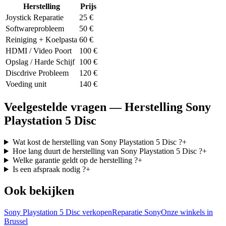
Herstelling
Prijs
Joystick Reparatie
25
€
Softwareprobleem
50
€
Reiniging + Koelpasta
60
€
HDMI / Video Poort
100
€
Opslag / Harde Schijf
100
€
Discdrive Probleem
120
€
Voeding unit
140
€
Veelgestelde vragen — Herstelling Sony
Playstation 5 Disc
Wat kost de herstelling van Sony Playstation 5 Disc ?
+
Hoe lang duurt de herstelling van Sony Playstation 5 Disc ?
+
Welke garantie geldt op de herstelling ?
+
Is een afspraak nodig ?
+
Ook bekijken
Sony Playstation 5 Disc verkopen
Reparatie Sony
Onze winkels in
Brussel