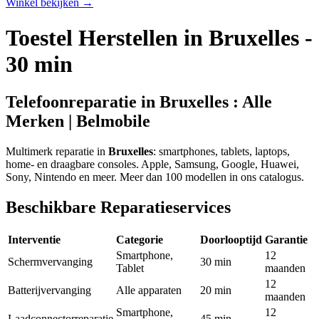
Winkel bekijken
→
Toestel Herstellen in Bruxelles -
30 min
Telefoonreparatie in Bruxelles : Alle
Merken | Belmobile
Multimerk reparatie in
Bruxelles
: smartphones, tablets, laptops,
home- en draagbare consoles. Apple, Samsung, Google, Huawei,
Sony, Nintendo en meer. Meer dan 100 modellen in ons catalogus.
Beschikbare Reparatieservices
Interventie
Categorie
Doorlooptijd
Garantie
Smartphone,
12
Schermvervanging
30 min
Tablet
maanden
12
Batterijvervanging
Alle apparaten
20 min
maanden
Smartphone,
12
Laadconnectorreparatie
45 min