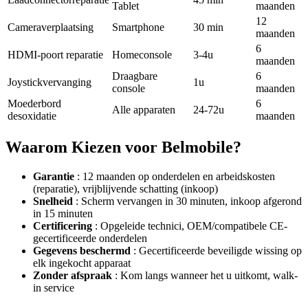
Tablet
maanden
12
Cameraverplaatsing
Smartphone
30 min
maanden
6
HDMI-poort reparatie
Homeconsole
3-4u
maanden
Draagbare
6
Joystickvervanging
1u
console
maanden
Moederbord
6
Alle apparaten
24-72u
desoxidatie
maanden
Waarom Kiezen voor Belmobile?
Garantie
: 12 maanden op onderdelen en arbeidskosten
(reparatie), vrijblijvende schatting (inkoop)
Snelheid
: Scherm vervangen in 30 minuten, inkoop afgerond
in 15 minuten
Certificering
: Opgeleide technici, OEM/compatibele CE-
gecertificeerde onderdelen
Gegevens beschermd
: Gecertificeerde beveiligde wissing op
elk ingekocht apparaat
Zonder afspraak
: Kom langs wanneer het u uitkomt, walk-
in service