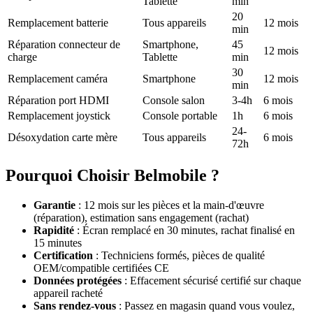
Tablette
min
20
Remplacement batterie
Tous appareils
12 mois
min
Réparation connecteur de
Smartphone,
45
12 mois
charge
Tablette
min
30
Remplacement caméra
Smartphone
12 mois
min
Réparation port HDMI
Console salon
3-4h
6 mois
Remplacement joystick
Console portable
1h
6 mois
24-
Désoxydation carte mère
Tous appareils
6 mois
72h
Pourquoi Choisir Belmobile ?
Garantie
: 12 mois sur les pièces et la main-d'œuvre
(réparation), estimation sans engagement (rachat)
Rapidité
: Écran remplacé en 30 minutes, rachat finalisé en
15 minutes
Certification
: Techniciens formés, pièces de qualité
OEM/compatible certifiées CE
Données protégées
: Effacement sécurisé certifié sur chaque
appareil racheté
Sans rendez-vous
: Passez en magasin quand vous voulez,