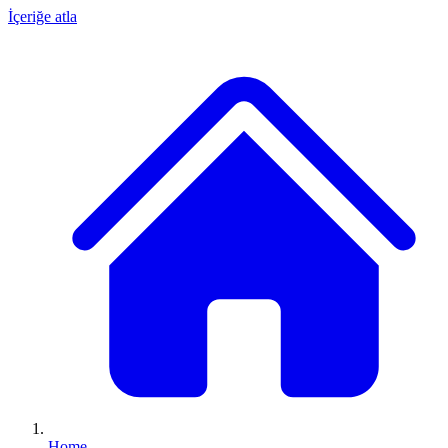
İçeriğe atla
Home