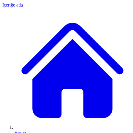
İçeriğe atla
Home