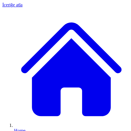
İçeriğe atla
Home