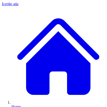
İçeriğe atla
Home