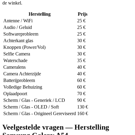
de winkel.
Herstelling
Prijs
Antenne / WiFi
25
€
Audio / Geluid
25
€
Softwareprobleem
25
€
Achterkant glas
30
€
Knoppen (Power/Vol)
30
€
Selfie Camera
30
€
Waterschade
35
€
Cameralens
40
€
Camera Achterzijde
40
€
Batterijprobleem
60
€
Volledige Behuizing
60
€
Oplaadpoort
70
€
Scherm / Glas - Generiek / LCD
90
€
Scherm / Glas - OLED / Soft
130
€
Scherm / Glas - Origineel Gereviseerd
160
€
Veelgestelde vragen — Herstelling