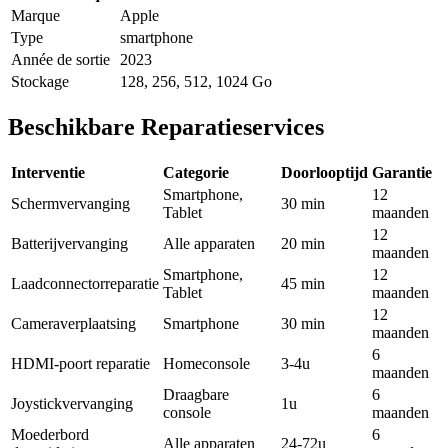
Marque
Apple
Type
smartphone
Année de sortie
2023
Stockage
128, 256, 512, 1024 Go
Beschikbare Reparatieservices
Interventie
Categorie
Doorlooptijd
Garantie
Smartphone,
12
Schermvervanging
30 min
Tablet
maanden
12
Batterijvervanging
Alle apparaten
20 min
maanden
Smartphone,
12
Laadconnectorreparatie
45 min
Tablet
maanden
12
Cameraverplaatsing
Smartphone
30 min
maanden
6
HDMI-poort reparatie
Homeconsole
3-4u
maanden
Draagbare
6
Joystickvervanging
1u
console
maanden
Moederbord
6
Alle apparaten
24-72u