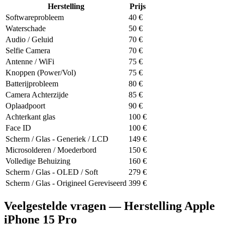
Herstelling
Prijs
Softwareprobleem
40
€
Waterschade
50
€
Audio / Geluid
70
€
Selfie Camera
70
€
Antenne / WiFi
75
€
Knoppen (Power/Vol)
75
€
Batterijprobleem
80
€
Camera Achterzijde
85
€
Oplaadpoort
90
€
Achterkant glas
100
€
Face ID
100
€
Scherm / Glas - Generiek / LCD
149
€
Microsolderen / Moederbord
150
€
Volledige Behuizing
160
€
Scherm / Glas - OLED / Soft
279
€
Scherm / Glas - Origineel Gereviseerd
399
€
Veelgestelde vragen — Herstelling Apple
iPhone 15 Pro