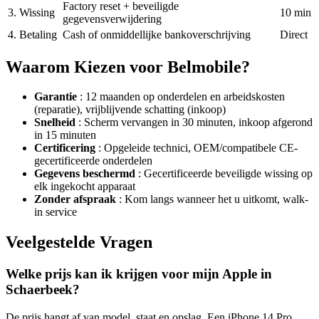
Factory reset + beveiligde
3. Wissing
10 min
gegevensverwijdering
4. Betaling
Cash of onmiddellijke bankoverschrijving
Direct
Waarom Kiezen voor Belmobile?
Garantie
: 12 maanden op onderdelen en arbeidskosten
(reparatie), vrijblijvende schatting (inkoop)
Snelheid
: Scherm vervangen in 30 minuten, inkoop afgerond
in 15 minuten
Certificering
: Opgeleide technici, OEM/compatibele CE-
gecertificeerde onderdelen
Gegevens beschermd
: Gecertificeerde beveiligde wissing op
elk ingekocht apparaat
Zonder afspraak
: Kom langs wanneer het u uitkomt, walk-
in service
Veelgestelde Vragen
Welke prijs kan ik krijgen voor mijn Apple in
Schaerbeek?
De prijs hangt af van model, staat en opslag. Een iPhone 14 Pro